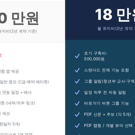
18 
0 만원
월 유지비(2년 계약 
유지비(2년 계약 기준)
초기 구축비:
:
500,000원
스탠다드 전체 기능 포함
형 앱 제공
그룹 알림(청년부·교사·구역
(일반·중요·긴급·예약·에티켓)
일정 하루 전 자동 알림
 연동 일정 + 배너
튼 (내부/외부 링크)
바로가기 버튼 그룹 기능
 섹션
PDF 신문 + 주보 (각 5개)
(한달치 5개)
PDF 탭형 / 개별 뷰어 선택
이리스트 1개 연결