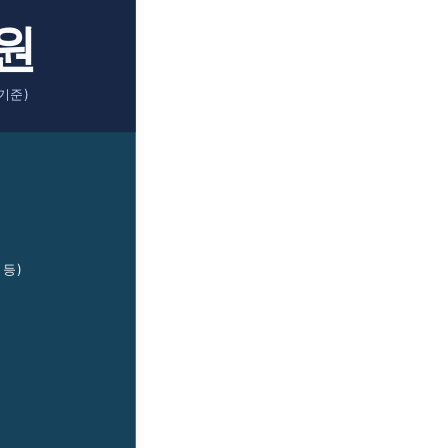
만원
기준)
 등)