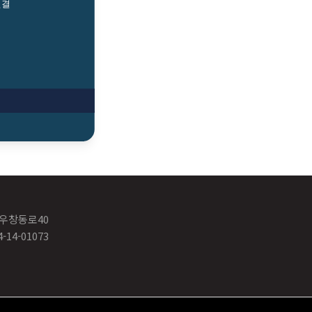
연결
 우창동로40
14-01073