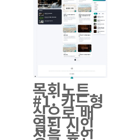
목회노트
#1: 카드형
식으로 배
열된 시인
성을 높인