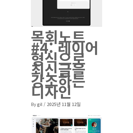
목회노트
#4: 레이어
형식으로
최신글을
강조하는
디자인
By
gil
2025년 11월 12일